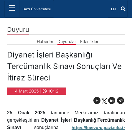
☰
Dil Seçiniz 
Gazi Üniversitesi
EN
Duyuru
Haberler
Duyurular
Etkinlikler
Diyanet İşleri Başkanlığı
Tercümanlık Sınavı Sonuçları Ve
İtiraz Süreci
4 Mart 2025 |
10:12
25 Ocak 2025
tarihinde Merkezimiz tarafından
gerçekleştirilen
Diyanet İşleri BaşkanlığıTercümanlık
Sınavı
sonuçlarına
https://basvuru.gazi.edu.tr