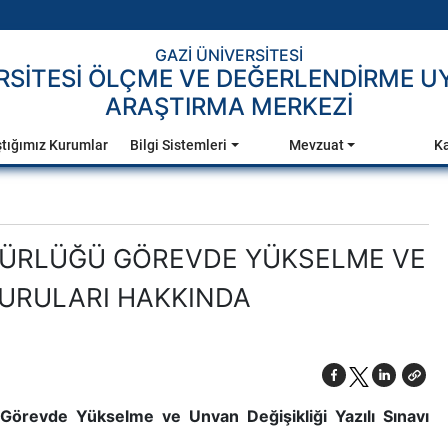
GAZİ ÜNİVERSİTESİ
ERSİTESİ ÖLÇME VE DEĞERLENDİRME 
ARAŞTIRMA MERKEZİ
ştığımız Kurumlar
Bilgi Sistemleri
Mevzuat
Ka
DÜRLÜĞÜ GÖREVDE YÜKSELME VE
VURULARI HAKKINDA
örevde Yükselme ve Unvan Değişikliği Yazılı Sınavı