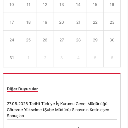
10
11
12
13
14
15
16
17
18
19
20
21
22
23
24
25
26
27
28
29
30
31
1
2
3
4
5
6
Diğer Duyurular
27.06.2026 Tarihli Türkiye İş Kurumu Genel Müdürlüğü
Görevde Yükselme (Şube Müdürü) Sınavının Kesinleşen
Sonuçları