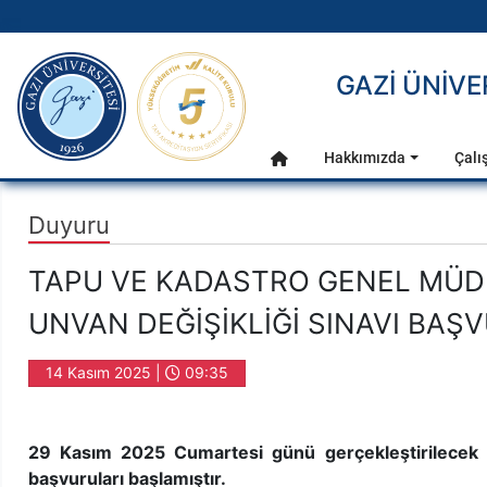
gazi.edu.tr
GAZİ ÜNİV
Ana Menü
Hakkımızda
Çalı
Anasayfa
Duyuru
TAPU VE KADASTRO GENEL MÜ
UNVAN DEĞİŞİKLİĞİ SINAVI BAŞ
14 Kasım 2025 |
09:35
29 Kasım 2025 Cumartesi günü gerçekleştirilecek G
başvuruları başlamıştır.