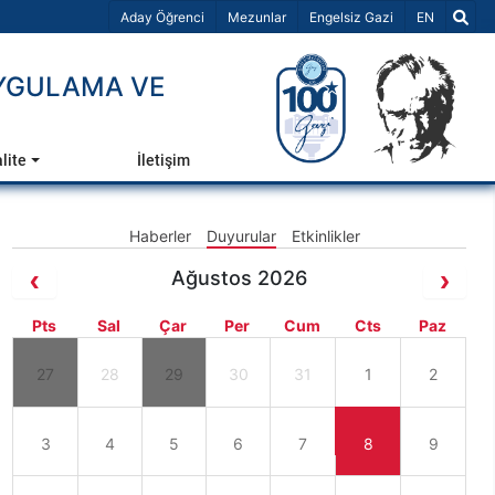
Dil Seçiniz 
Aday Öğrenci
Mezunlar
Engelsiz Gazi
EN
UYGULAMA VE
lite
İletişim
Haberler
Duyurular
Etkinlikler
Ağustos 2026
Pts
Sal
Çar
Per
Cum
Cts
Paz
27
28
29
30
31
1
2
3
4
5
6
7
8
9