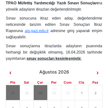
TPAO
Müfettiş Yardımcılığı Yazılı
Sınavı
Sonuçları
na
yönelik adayların itirazları değerlendirilmiştir.
Sınav sonucuna itiraz eden aday, değerlendirme
neticesinde tanzim edilen Sınav Sonuçları İtiraz
Raporuna
ais.gazi.edu.tr
adresine giriş yaparak erişim
sağlayabilir.
Sınav sonuçlarına itirazlarda adayların puanında
herhangi bir değişiklik olmamış, 16.04.2026 tarihinde
yayımlanan
sınav sonuçları kesinleşmiştir.
Ağustos 2026
Pts
Sal
Çar
Per
Cum
Cts
Paz
27
28
29
30
31
1
2