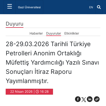
☰
Dil Seçiniz 
Gazi Üniversitesi
EN
Duyuru
Haberler
Duyurular
Etkinlikler
28-29.03.2026 Tarihli Türkiye
Petrolleri Anonim Ortaklığı
Müfettiş Yardımcılığı Yazılı Sınavı
Sonuçları İtiraz Raporu
Yayımlanmıştır.
22 Nisan 2026 |
16:28