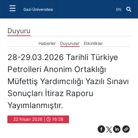
☰
Dil Seçiniz 
Gazi Üniversitesi
EN
Duyuru
Haberler
Duyurular
Etkinlikler
28-29.03.2026 Tarihli Türkiye
Petrolleri Anonim Ortaklığı
Müfettiş Yardımcılığı Yazılı Sınavı
Sonuçları İtiraz Raporu
Yayımlanmıştır.
22 Nisan 2026 |
16:28