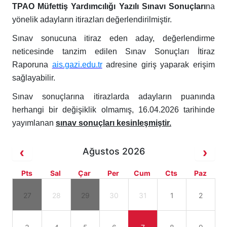
TPAO
Müfettiş Yardımcılığı Yazılı
Sınavı
Sonuçları
na
yönelik adayların itirazları değerlendirilmiştir.
Sınav sonucuna itiraz eden aday, değerlendirme
neticesinde tanzim edilen Sınav Sonuçları İtiraz
Raporuna
ais.gazi.edu.tr
adresine giriş yaparak erişim
sağlayabilir.
Sınav sonuçlarına itirazlarda adayların puanında
herhangi bir değişiklik olmamış, 16.04.2026 tarihinde
yayımlanan
sınav sonuçları kesinleşmiştir.
Ağustos 2026
Pts
Sal
Çar
Per
Cum
Cts
Paz
27
28
29
30
31
1
2