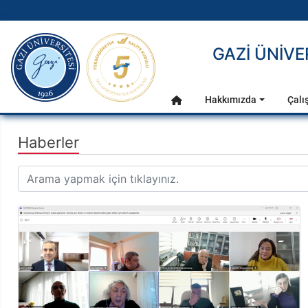
gazi.edu.tr
GAZİ ÜNİV
Ana Menü
Hakkımızda
Çalı
Anasayfa
Haberler