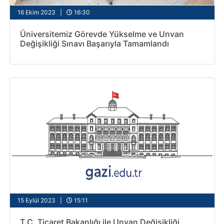
16 Ekim 2023 |
16:30
Üniversitemiz Görevde Yükselme ve Unvan
Değişikliği Sınavı Başarıyla Tamamlandı
15 Eylül 2023 |
15:11
T.C. Ticaret Bakanlığı ile Unvan Değişikliği