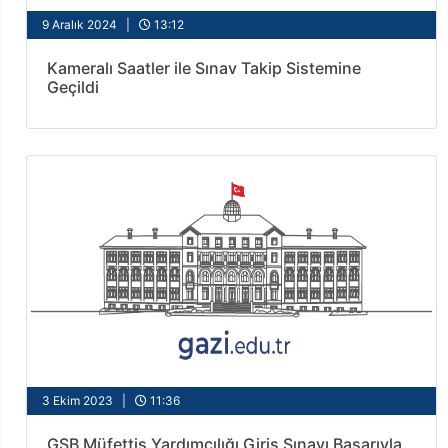
9 Aralık 2024 |
13:12
Kameralı Saatler ile Sınav Takip Sistemine
Geçildi
3 Ekim 2023 |
11:36
GSB Müfettiş Yardımcılığı Giriş Sınavı Başarıyla