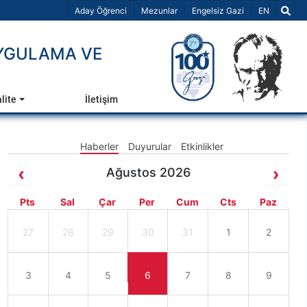
Dil Seçiniz 
Aday Öğrenci
Mezunlar
Engelsiz Gazi
EN
UYGULAMA VE
lite
İletişim
Haberler
Duyurular
Etkinlikler
Ağustos 2026
Pts
Sal
Çar
Per
Cum
Cts
Paz
27
28
29
30
31
1
2
3
4
5
6
7
8
9